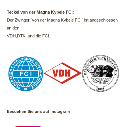
Teckel von der Magna Kybele FCI:
Der Zwinger "von der Magna Kybele FCI" ist angeschlossen
an den
VDH
,
DTK
, und die
FCI
.
Besuchen Sie uns auf Instagram