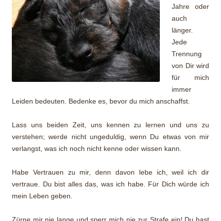
Jahre oder
auch
länger.
Jede
Trennung
von Dir wird
für mich
immer
Leiden bedeuten. Bedenke es, bevor du mich anschaffst.
Lass uns beiden Zeit, uns kennen zu lernen und uns zu
verstehen; werde nicht ungeduldig, wenn Du etwas von mir
verlangst, was ich noch nicht kenne oder wissen kann.
Habe Vertrauen zu mir, denn davon lebe ich, weil ich dir
vertraue. Du bist alles das, was ich habe. Für Dich würde ich
mein Leben geben.
Zürne mir nie lange und sperr mich nie zur Strafe ein! Du hast