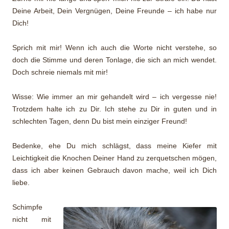
Deine Arbeit, Dein Vergnügen, Deine Freunde – ich habe nur
Dich!
Sprich mit mir! Wenn ich auch die Worte nicht verstehe, so
doch die Stimme und deren Tonlage, die sich an mich wendet.
Doch schreie niemals mit mir!
Wisse: Wie immer an mir gehandelt wird – ich vergesse nie!
Trotzdem halte ich zu Dir. Ich stehe zu Dir in guten und in
schlechten Tagen, denn Du bist mein einziger Freund!
Bedenke, ehe Du mich schlägst, dass meine Kiefer mit
Leichtigkeit die Knochen Deiner Hand zu zerquetschen mögen,
dass ich aber keinen Gebrauch davon mache, weil ich Dich
liebe.
Schimpfe
nicht mit