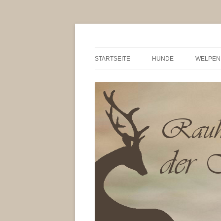
/ Von der Magna Kyb
STARTSEITE
HUNDE
WELPEN
HUNTER VON BRETANO
WÜRFE
WEERTJE-LILITH VON
UNSER
HOLSCHENDORF
TAGEBU
BARSAGLINA VON DER 
RASSE
KYBELE FCI
VOR D
ISAS VON BRETANO
TIPPS 
QUACKS VOM DOLLWE
10 BIT