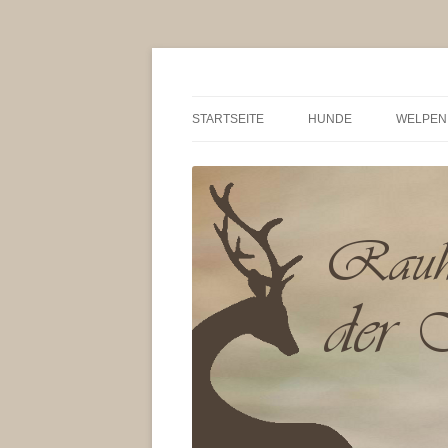
/ Von der Magna Kyb
STARTSEITE
HUNDE
WELPEN
HUNTER VON BRETANO
WÜRFE
WEERTJE-LILITH VON
UNSER
HOLSCHENDORF
TAGEBU
BARSAGLINA VON DER 
RASSE
KYBELE FCI
VOR D
ISAS VON BRETANO
TIPPS 
QUACKS VOM DOLLWE
10 BIT