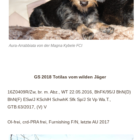
Aura-Arrabbiata von der Magna Kybele FCI
GS 2018
Totilas vom wilden Jäger
16Z0409R/Zw, br. m. Abz., WT 22.05.2016, BhFK/95/J BhN(D)
BhN(F) ESw/J KSchlH SchwhK Sfk Sp/J St Vp Wa.T.,
GTB.63/2017, (V) V
OI-frei, crd-PRA frei, Furnishing F/N, letzte AU 2017