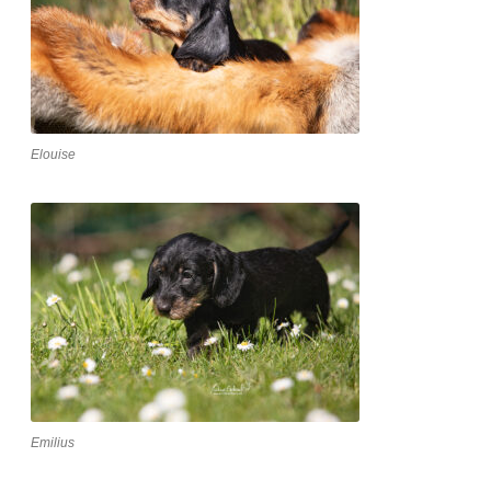
Elouise
Emilius