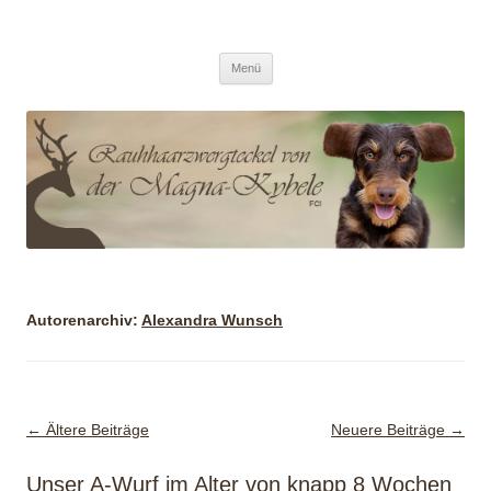
/ Von der Magna Kybele
Zum
Menü
Inhalt
springen
Autorenarchiv:
Alexandra Wunsch
Beitragsnavigation
←
Ältere Beiträge
Neuere Beiträge
→
Unser A-Wurf im Alter von knapp 8 Wochen