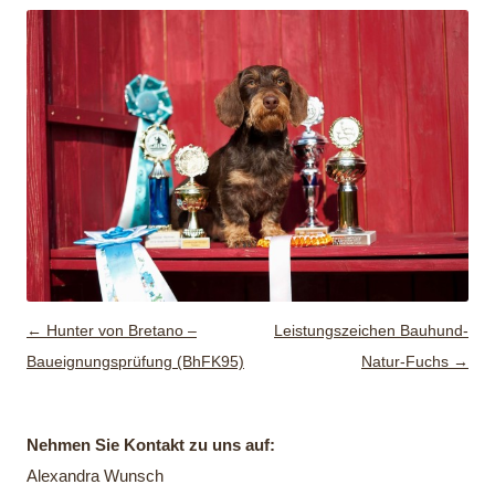
Beitragsnavigation
←
Hunter von Bretano –
Leistungszeichen Bauhund-
Baueignungsprüfung (BhFK95)
Natur-Fuchs
→
Nehmen Sie Kontakt zu uns auf:
Alexandra Wunsch