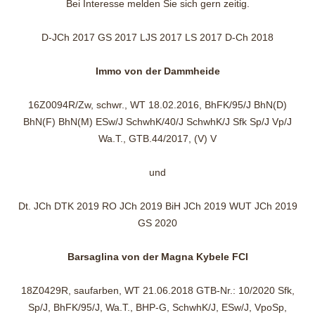
Bei Interesse melden Sie sich gern zeitig.
D-JCh 2017 GS 2017 LJS 2017 LS 2017 D-Ch 2018
Immo von der Dammheide
16Z0094R/Zw, schwr., WT 18.02.2016, BhFK/95/J BhN(D)
BhN(F) BhN(M) ESw/J SchwhK/40/J SchwhK/J Sfk Sp/J Vp/J
Wa.T., GTB.44/2017, (V) V
und
Dt. JCh DTK 2019 RO JCh 2019 BiH JCh 2019 WUT JCh 2019
GS 2020
Barsaglina von der Magna Kybele FCI
18Z0429R, saufarben, WT 21.06.2018 GTB-Nr.: 10/2020 Sfk,
Sp/J, BhFK/95/J, Wa.T., BHP-G, SchwhK/J, ESw/J, VpoSp,