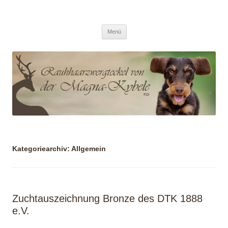
/ Von der Magna Kybele
Zum
Menü
Inhalt
springen
Kategoriearchiv:
Allgemein
Zuchtauszeichnung Bronze des DTK 1888
e.V.