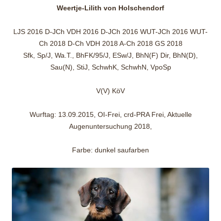
Weertje-Lilith von Holschendorf
LJS 2016 D-JCh VDH 2016 D-JCh 2016 WUT-JCh 2016 WUT-
Ch 2018 D-Ch VDH 2018 A-Ch 2018 GS 2018
Sfk, Sp/J, Wa.T., BhFK/95/J, ESw/J, BhN(F) Dir, BhN(D),
Sau(N), StiJ, SchwhK, SchwhN, VpoSp
V(V) KöV
Wurftag: 13.09.2015, OI-Frei, crd-PRA Frei, Aktuelle
Augenuntersuchung 2018,
Farbe: dunkel saufarben