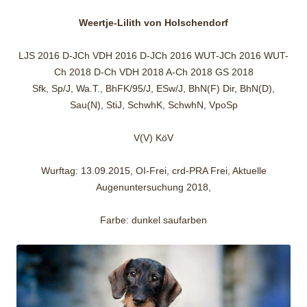
Weertje-Lilith von Holschendorf
LJS 2016 D-JCh VDH 2016 D-JCh 2016 WUT-JCh 2016 WUT-
Ch 2018 D-Ch VDH 2018 A-Ch 2018 GS 2018
Sfk, Sp/J, Wa.T., BhFK/95/J, ESw/J, BhN(F) Dir, BhN(D),
Sau(N), StiJ, SchwhK, SchwhN, VpoSp
V(V) KöV
Wurftag: 13.09.2015, OI-Frei, crd-PRA Frei, Aktuelle
Augenuntersuchung 2018,
Farbe: dunkel saufarben