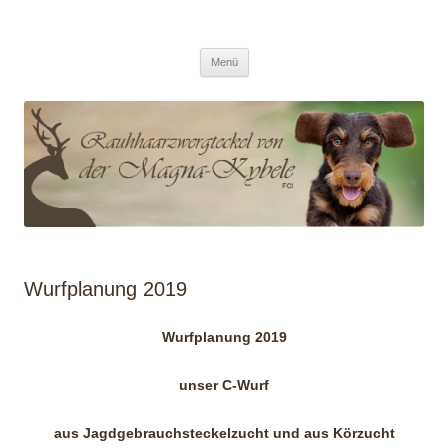
/ Von der Magna Kybele
Zum
Menü
Inhalt
springen
Wurfplanung 2019
Wurfplanung 2019
unser C-Wurf
aus Jagdgebrauchsteckelzucht und aus Körzucht